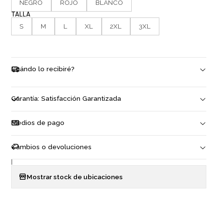
NEGRO
ROJO
BLANCO
TALLA
S
M
L
XL
2XL
3XL
Cuándo lo recibiré?
Garantía: Satisfacción Garantizada
Medios de pago
Cambios o devoluciones
|
Mostrar stock de ubicaciones