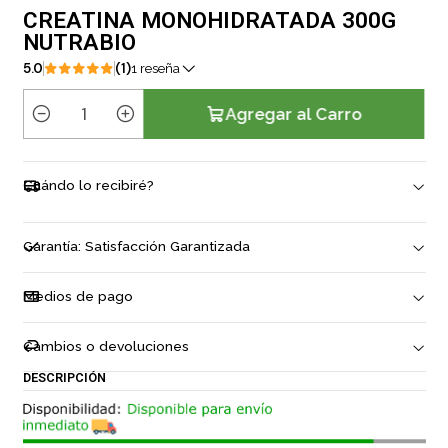
CREATINA MONOHIDRATADA 300G
NUTRABIO
5.0
(1)
1 reseña
Agregar al Carro
C
a
n
Cuándo lo recibiré?
t
i
d
Garantía: Satisfacción Garantizada
a
d
Medios de pago
Cambios o devoluciones
DESCRIPCIÓN