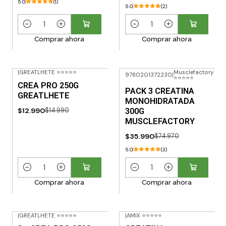
5.0
(1)
5.0
(2)
C
C
Comprar ahora
Comprar ahora
a
a
n
n
t
t
|
GREATLHETE ⭐⭐⭐⭐⭐
Musclefactory
9780201372230
|
i
i
⭐⭐⭐⭐⭐
-13% OFF
-52% OFF
CREA PRO 250G
d
d
PACK 3 CREATINA
GREATLHETE
MONOHIDRATADA
a
a
$12.990
$14.990
300G
d
d
MUSCLEFACTORY
$35.990
$74.970
5.0
(3)
C
C
Comprar ahora
Comprar ahora
a
a
n
n
t
t
|
GREATLHETE ⭐⭐⭐⭐⭐
|
AMIX ⭐⭐⭐⭐⭐
i
i
-36% OFF
-10% OFF