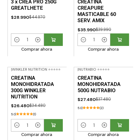
3 x CREA PRO 250G
CREATINA
d
d
GREATLHETE
CREAPURE
a
a
MASTICABLE 60
$28.990
$44.970
d
d
SERV. AMIX
$35.990
$39.990
C
C
Comprar ahora
Comprar ahora
a
a
n
n
t
t
|
WINKLER NUTRITION ⭐⭐⭐⭐⭐
|
NUTRABIO ⭐⭐⭐⭐⭐
i
i
-23% OFF
-27% OFF
CREATINA
CREATINA
d
d
MONOHIDRATADA
MONOHIDRATADA
a
a
300G WINKLER
500G NUTRABIO
d
d
NUTRITION
$27.480
$37.480
$26.480
$34.480
5.0
(2)
5.0
(1)
C
C
Comprar ahora
Comprar ahora
a
a