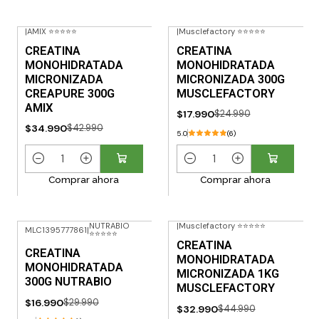
|
AMIX ⭐⭐⭐⭐⭐
|
Musclefactory ⭐⭐⭐⭐⭐
-19% OFF
-28% OFF
CREATINA
CREATINA
MONOHIDRATADA
MONOHIDRATADA
MICRONIZADA
MICRONIZADA 300G
CREAPURE 300G
MUSCLEFACTORY
AMIX
$17.990
$24.990
$34.990
$42.990
5.0
(6)
C
C
Comprar ahora
Comprar ahora
a
a
n
n
t
t
NUTRABIO
|
Musclefactory ⭐⭐⭐⭐⭐
MLC1395777861
|
i
i
⭐⭐⭐⭐⭐
-43% OFF
-27% OFF
CREATINA
d
d
CREATINA
MONOHIDRATADA
MONOHIDRATADA
a
a
MICRONIZADA 1KG
300G NUTRABIO
d
d
MUSCLEFACTORY
$16.990
$29.990
$32.990
$44.990