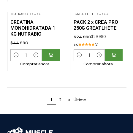
n
n
t
t
|
NUTRABIO ⭐⭐⭐⭐⭐
|
GREATLHETE ⭐⭐⭐⭐⭐
i
i
-17% OFF
CREATINA
PACK 2 x CREA PRO
d
d
MONOHIDRATADA 1
250G GREATLHETE
a
a
KG NUTRABIO
$24.990
$29.980
d
d
$44.990
5.0
(2)
C
C
Comprar ahora
Comprar ahora
a
a
n
n
t
t
i
i
d
d
1
2
»
Último
a
a
d
d