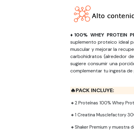
♦️100% WHEY PROTEIN PR
suplemento proteico ideal p
muscular y mejorar la recup
carbohidratos (alrededor de
sugiere consumir una porció
complementar tu ingesta de p
🔥PACK INCLUYE
:
🔸2 Proteínas 100% Whey Prote
🔸1 Creatina Musclefactory 3
🔸Shaker Premium y muestra de