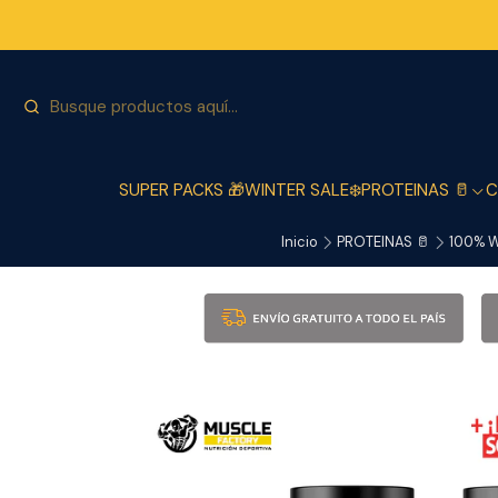
SUPER PACKS 🎁
WINTER SALE❄️
PROTEINAS 🥛
C
Inicio
PROTEINAS 🥛
100% 