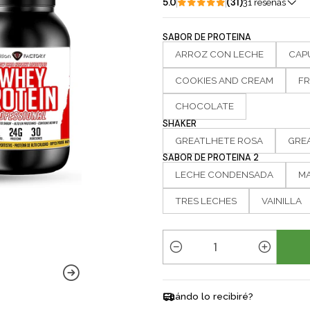
5.0
(31)
31 reseñas
SABOR DE PROTEINA
ARROZ CON LECHE
CAP
COOKIES AND CREAM
FR
CHOCOLATE
SHAKER
GREATLHETE ROSA
GRE
SABOR DE PROTEINA 2
LECHE CONDENSADA
M
TRES LECHES
VAINILLA
C
a
n
Cuándo lo recibiré?
t