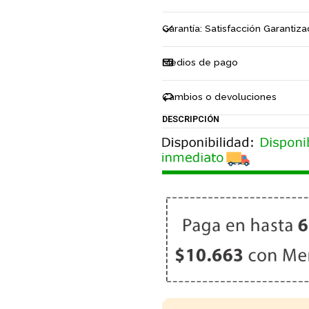
i
d
Garantía: Satisfacción Garantiz
a
d
Medios de pago
Cambios o devoluciones
DESCRIPCIÓN