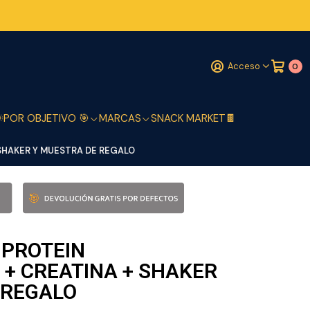
Acceso
0

POR OBJETIVO 🎯
MARCAS
SNACK MARKET🍫
 SHAKER Y MUESTRA DE REGALO
 PROTEIN
 + CREATINA + SHAKER
 REGALO