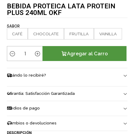
BEBIDA PROTEICA LATA PROTEIN
PLUS 240ML OKF
SABOR
CAFÉ
CHOCOLATE
FRUTILLA
VAINILLA
Agregar al Carro
C
a
n
Cuándo lo recibiré?
t
i
d
Garantía: Satisfacción Garantizada
a
d
Medios de pago
Cambios o devoluciones
DESCRIPCIÓN