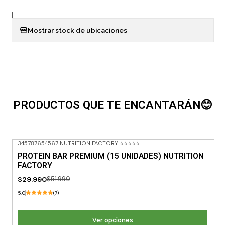
|
Mostrar stock de ubicaciones
PRODUCTOS QUE TE ENCANTARÁN😊
345787654567
|
NUTRITION FACTORY ⭐⭐⭐⭐⭐
-42% OFF
PROTEIN BAR PREMIUM (15 UNIDADES) NUTRITION
FACTORY
$29.990
$51.990
5.0
(7)
Ver opciones