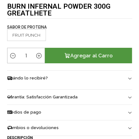
BURN INFERNAL POWDER 300G
GREATLHETE
SABOR DE PROTEINA
FRUIT PUNCH
Agregar al Carro
C
a
n
Cuándo lo recibiré?
t
i
d
Garantía: Satisfacción Garantizada
a
d
Medios de pago
Cambios o devoluciones
DESCRIPCIÓN