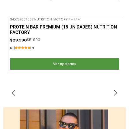
345787654567
|
NUTRITION FACTORY ⭐⭐⭐⭐⭐
-42% OFF
PROTEIN BAR PREMIUM (15 UNIDADES) NUTRITION
FACTORY
$29.990
$51.990
5.0
(7)
Ver opciones