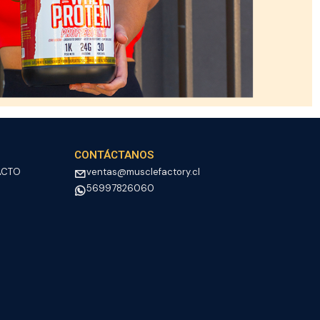
CONTÁCTANOS
ACTO
ventas@musclefactory.cl
56997826060