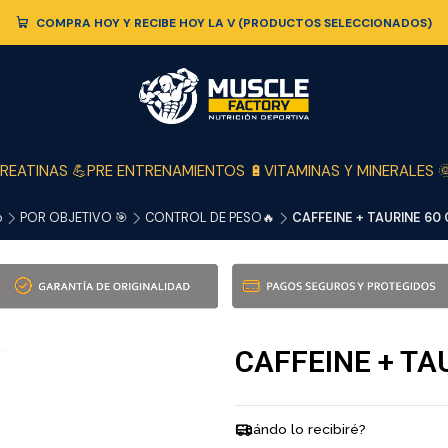
COMPRA HOY Y RECIBE HOY LA V (PRODUCTOS SELECCIONADOS)
REATINAS 💪
PRE ENTRENAMIENTOS 🔋
VITAMINAS Y MINERALES 
o
POR OBJETIVO 🎯
CONTROL DE PESO🔥
CAFFEINE + TAURINE 60
CAFFEINE + TA
Cuándo lo recibiré?