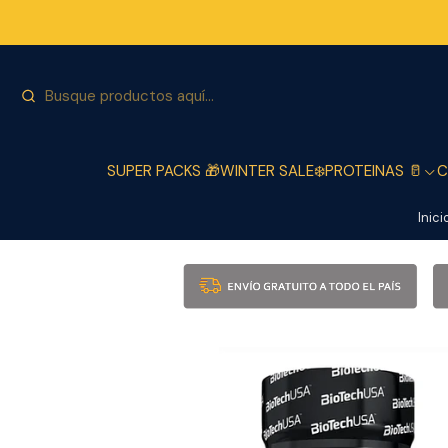
SUPER PACKS 🎁
WINTER SALE❄️
PROTEINAS 🥛
C
Inici