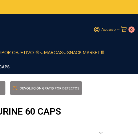
Acceso
0

POR OBJETIVO 🎯
MARCAS
SNACK MARKET🍫
 CAPS
URINE 60 CAPS