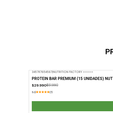
P
345787654567
|
NUTRITION FACTORY ⭐⭐⭐⭐⭐
-42% OFF
PROTEIN BAR PREMIUM (15 UNIDADES) NUT
$29.990
$51.990
5.0
(7)