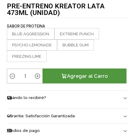
PRE-ENTRENO KREATOR LATA
473ML (UNIDAD)
SABOR DE PROTEINA
BLUE AGGRESSION
EXTREME PUNCH
PSYCHO LEMONADE
BUBBLE GUM
FREEZING LIME
Agregar al Carro
C
a
n
Cuándo lo recibiré?
t
i
d
Garantía: Satisfacción Garantizada
a
d
Medios de pago