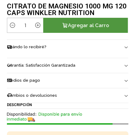
CITRATO DE MAGNESIO 1000 MG 120
CAPS WINKLER NUTRITION
Agregar al Carro
C
a
n
Cuándo lo recibiré?
t
i
d
Garantía: Satisfacción Garantizada
a
d
Medios de pago
Cambios o devoluciones
DESCRIPCIÓN