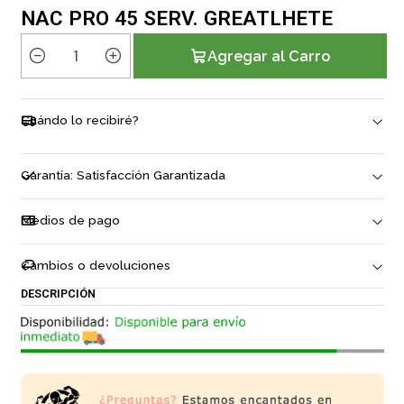
NAC PRO 45 SERV. GREATLHETE
Agregar al Carro
C
a
n
Cuándo lo recibiré?
t
i
d
Garantía: Satisfacción Garantizada
a
d
Medios de pago
Cambios o devoluciones
DESCRIPCIÓN