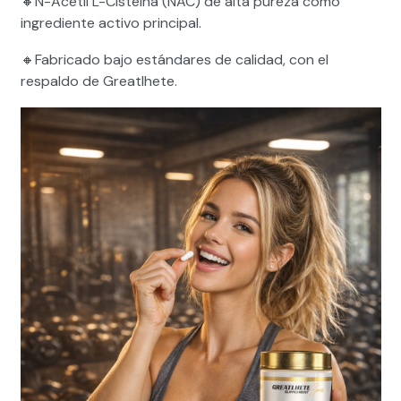
🔸
N-Acetil L-Cisteína (NAC) de alta pureza como
ingrediente activo principal.
🔸
Fabricado bajo estándares de calidad, con el
respaldo de Greatlhete.