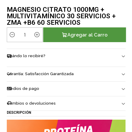
MAGNESIO CITRATO 1000MG +
MULTIVITAMÍNICO 30 SERVICIOS +
ZMA +B6 60 SERVICIOS
Agregar al Carro
C
a
n
Cuándo lo recibiré?
t
i
d
Garantía: Satisfacción Garantizada
a
d
Medios de pago
Cambios o devoluciones
DESCRIPCIÓN