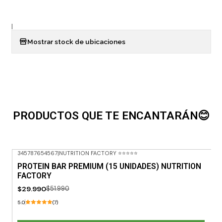
|
Mostrar stock de ubicaciones
PRODUCTOS QUE TE ENCANTARÁN😊
345787654567
|
NUTRITION FACTORY ⭐⭐⭐⭐⭐
-42% OFF
PROTEIN BAR PREMIUM (15 UNIDADES) NUTRITION
FACTORY
$29.990
$51.990
5.0
(7)