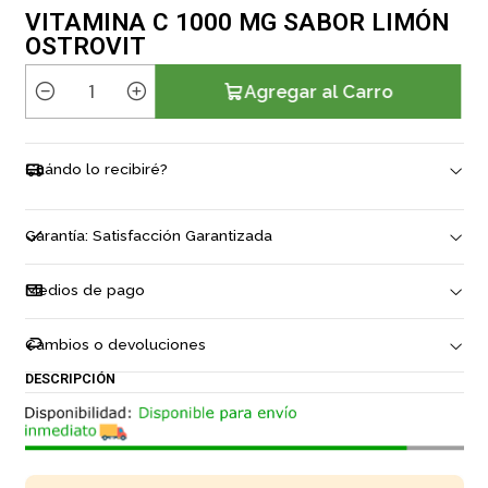
VITAMINA C 1000 MG SABOR LIMÓN
OSTROVIT
Agregar al Carro
C
a
n
Cuándo lo recibiré?
t
i
d
Garantía: Satisfacción Garantizada
a
d
Medios de pago
Cambios o devoluciones
DESCRIPCIÓN