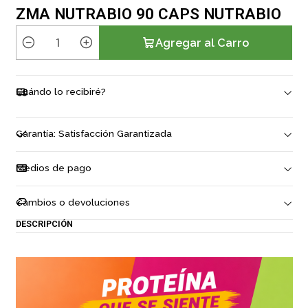
ZMA NUTRABIO 90 CAPS NUTRABIO
Agregar al Carro
C
a
n
Cuándo lo recibiré?
t
i
d
Garantía: Satisfacción Garantizada
a
d
Medios de pago
Cambios o devoluciones
DESCRIPCIÓN