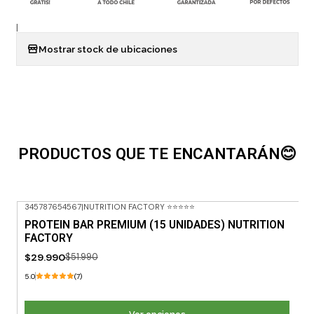
|
Mostrar stock de ubicaciones
PRODUCTOS QUE TE ENCANTARÁN😊
345787654567
|
NUTRITION FACTORY ⭐⭐⭐⭐⭐
-42% OFF
PROTEIN BAR PREMIUM (15 UNIDADES) NUTRITION
FACTORY
$29.990
$51.990
5.0
(7)